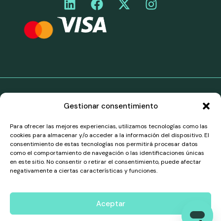
©Curiara. Todos los derechos reservados. Los servicios
Gestionar consentimiento
de pago de Curiara en el territorio del Espacio
Económico Europeo (EEE) se prestan mediante una
Para ofrecer las mejores experiencias, utilizamos tecnologías como las
asociación marca-blanca con Belmoney S.A., una
cookies para almacenar y/o acceder a la información del dispositivo. El
entidad de pago autorizada y supervisada por el Banco
consentimiento de estas tecnologías nos permitirá procesar datos
Nacional de Bélgica, con número de registro
como el comportamiento de navegación o las identificaciones únicas
0540.745.997, que dispone de derechos de pasaporte
en este sitio. No consentir o retirar el consentimiento, puede afectar
para operar en todos los países del EEE de conformidad
negativamente a ciertas características y funciones.
con la PSD2 (Directiva (UE) 2015/2366). Todos los
pagos en el EEE son gestionados y procesados por
Belmoney de acuerdo con la legislación belga y
Aceptar
europea.