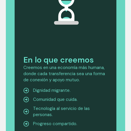
En lo que creemos
Creemos en una economía más humana,
donde cada transferencia sea una forma
de conexión y apoyo mutuo.
Dignidad migrante.
Comunidad que cuida.
Tecnología al servicio de las
personas.
Progreso compartido.