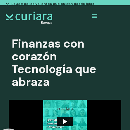
La
app
de los valientes que cuidan desde lejos
Finanzas con
corazón
Tecnología que
abraza