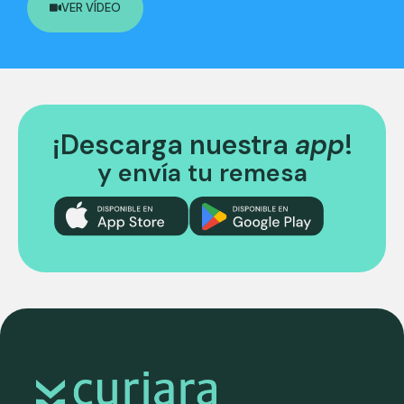
VER VÍDEO
¡Descarga nuestra
app
!
y envía tu remesa