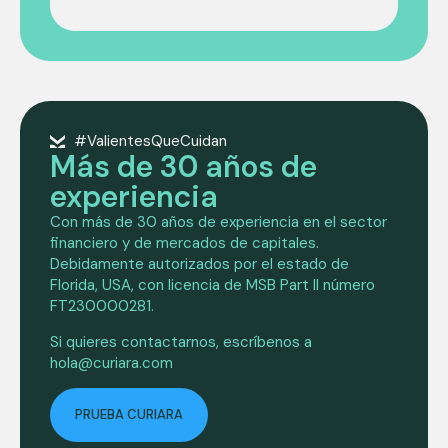
#ValientesQueCuidan
Más de 30 años de
experiencia
Con más de 30 años de experiencia en el sector
financiero y de mercados de capitales.
Debidamente autorizados por el estado de
Florida, USA, con licencia de MSB Part II número
FT230000281.
Si quieres contactarnos, escríbenos a
hola@curiara.com
PRUEBA CURIARA