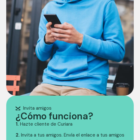
Invita amigos
¿Cómo funciona?
1.
Hazte cliente de Curiara
2.
Invita a tus amigos. Envía el enlace a tus amigos