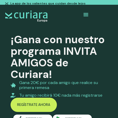
La
app
de los valientes que cuidan desde lejos
¡Gana con nuestro
programa INVITA
AMIGOS de
Curiara!
Gana 20€ por cada amigo que realice su
primera remesa
Tu amigo recibirá 10€ nada más registrarse
REGÍSTRATE AHORA