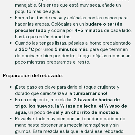
manejable. Si sientes que está muy seca, añade un
poquito más de agua.
Forma bolitas de masa y aplánalas con las manos para
hacer las arepas. Colócalas en un
budare o sartén
precalentado
y cocina por
4-5 minutos
de cada lado,
hasta que estén doraditas.
Cuando las tengas listas, pásalas al horno precalentado
a
250 °C
por unos
5 minutos más
, para que terminen
de cocinarse bien por dentro. Luego, déjalas reposar un
poco mientras preparamos el resto.
Preparación del rebozado:
¡Este paso es clave para darle el toque crujiente y
dorado que caracteriza a la
tumbarrancho
!
En un recipiente, mezcla las
2 tazas de harina de
trigo, los huevos, la ½ taza de leche, el ½ vaso de
agua,
un poco de
sal y un chorrito de mostaza.
Revuelve todo muy bien con un tenedor o batidor de
mano hasta obtener una mezcla homogénea y sin
grumos. Esta mezcla es la que le dará ese rebozado