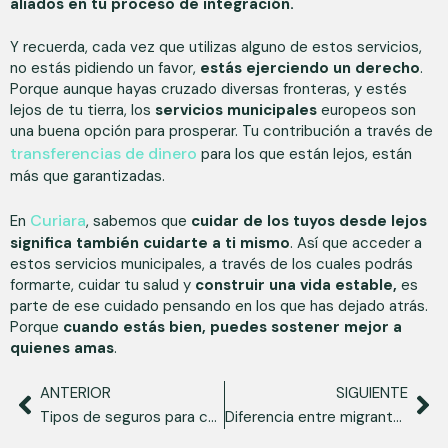
aliados en tu proceso de integración.
Y recuerda, cada vez que utilizas alguno de estos servicios,
no estás pidiendo un favor,
estás ejerciendo un derecho
.
Porque aunque hayas cruzado diversas fronteras, y estés
lejos de tu tierra, los
servicios municipales
europeos son
una buena opción para prosperar. Tu contribución a través de
transferencias de dinero
para los que están lejos, están
más que garantizadas.
Curiara
En
, sabemos que
cuidar de los tuyos desde lejos
significa también cuidarte a ti mismo
. Así que acceder a
estos servicios municipales, a través de los cuales podrás
formarte, cuidar tu salud y
construir una vida estable,
es
parte de ese cuidado pensando en los que has dejado atrás.
Porque
cuando estás bien, puedes sostener mejor a
quienes amas
.
ANTERIOR
SIGUIENTE
Tipos de seguros para cuidar tu salud, tu futuro y tu tranquilidad como migrante
Diferencia entre migrante e inmigrante para cuidar el lenguaje y sostener identidades