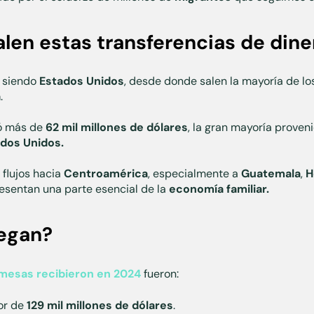
len estas transferencias de dine
e siendo
Estados Unidos
, desde donde salen la mayoría de lo
a
.
ó más de
62 mil millones de dólares
, la gran mayoría proven
ados Unidos.
flujos hacia
Centroamérica
, especialmente a
Guatemala
,
H
esentan una parte esencial de la
economía familiar.
legan?
mesas recibieron en 2024
fueron:
or de
129 mil millones de dólares
.