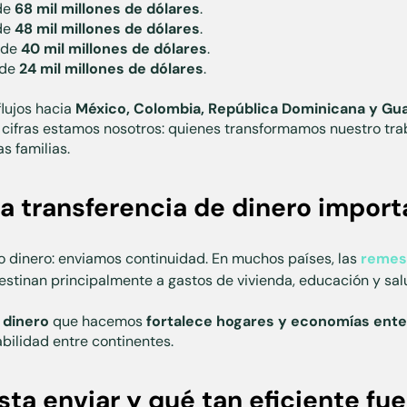
de
68 mil millones de dólares
.
 de
48 mil millones de dólares
.
 de
40 mil millones de dólares
.
 de
24 mil millones de dólares
.
 flujos hacia
México, Colombia, República Dominicana y Gu
 cifras estamos nosotros: quienes transformamos nuestro trab
s familias.
a transferencia de dinero import
 dinero: enviamos continuidad. En muchos países, las
remes
estinan principalmente a gastos de vivienda, educación y sal
 dinero
que hacemos
fortalece hogares y economías ente
abilidad entre continentes.
ta enviar y qué tan eficiente fu