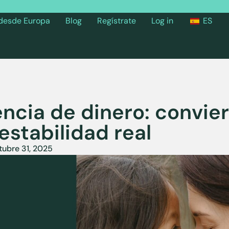
 desde Europa
Blog
Regístrate
Log in
ES
encia de dinero: convie
estabilidad real
tubre 31, 2025