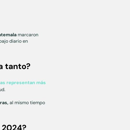
atemala
marcaron
ajo diario en
a tanto?
as representan más
ud.
ras,
al mismo tiempo
e 2024?