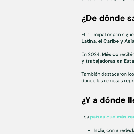
¿De dónde sa
El principal origen sigu
Latina, el Caribe y Asi
En 2024,
México
recibi
y trabajadoras en Est
También destacaron los 
donde las remesas repr
¿Y a dónde l
Los
países que más re
India
, con alreded