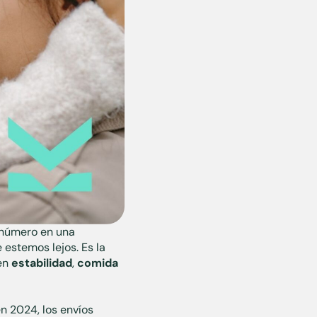
 número en una
 estemos lejos. Es la
 en
estabilidad
,
comida
en 2024, los envíos