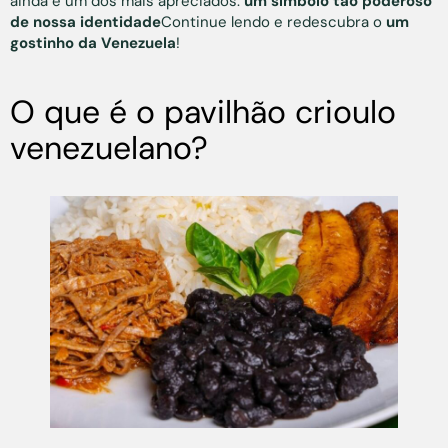
ainda é um dos mais apreciados.
um símbolo tão poderoso
de nossa identidade
Continue lendo e redescubra o
um
gostinho da Venezuela
!
O que é o pavilhão crioulo
venezuelano?