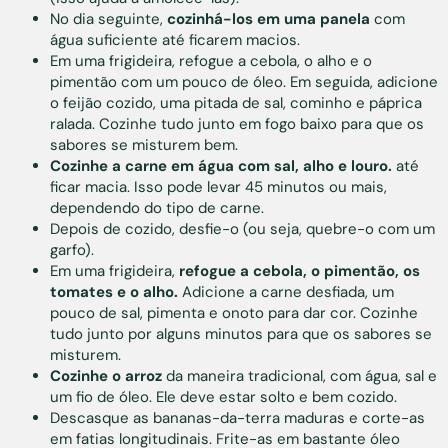
No dia seguinte,
cozinhá-los em uma panela
com
água suficiente até ficarem macios.
Em uma frigideira, refogue a cebola, o alho e o
pimentão com um pouco de óleo. Em seguida, adicione
o feijão cozido, uma pitada de sal, cominho e páprica
ralada. Cozinhe tudo junto em fogo baixo para que os
sabores se misturem bem.
Cozinhe a carne em água com sal, alho e louro.
até
ficar macia. Isso pode levar 45 minutos ou mais,
dependendo do tipo de carne.
Depois de cozido, desfie-o (ou seja, quebre-o com um
garfo).
Em uma frigideira,
refogue a cebola, o pimentão, os
tomates e o alho.
Adicione a carne desfiada, um
pouco de sal, pimenta e onoto para dar cor. Cozinhe
tudo junto por alguns minutos para que os sabores se
misturem.
Cozinhe o arroz
da maneira tradicional, com água, sal e
um fio de óleo. Ele deve estar solto e bem cozido.
Descasque as bananas-da-terra maduras e corte-as
em fatias longitudinais. Frite-as em bastante óleo