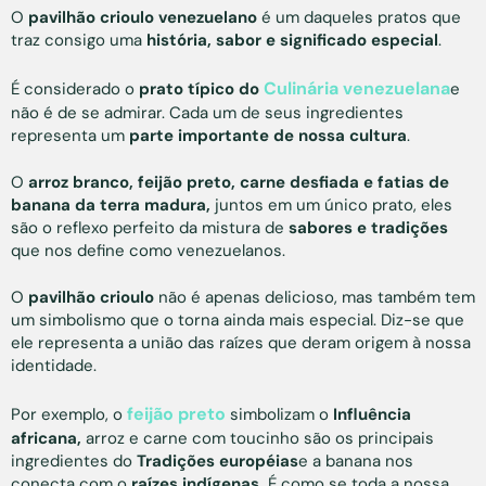
O
pavilhão crioulo venezuelano
é um daqueles pratos que
traz consigo uma
história, sabor e significado especial
.
Culinária venezuelana
É considerado o
prato típico do
e
não é de se admirar. Cada um de seus ingredientes
representa um
parte importante de nossa cultura
.
O
arroz branco, feijão preto, carne desfiada e fatias de
banana da terra madura,
juntos em um único prato, eles
são o reflexo perfeito da mistura de
sabores e tradições
que nos define como venezuelanos.
O
pavilhão crioulo
não é apenas delicioso, mas também tem
um simbolismo que o torna ainda mais especial. Diz-se que
ele representa a união das raízes que deram origem à nossa
identidade.
feijão preto
Por exemplo, o
simbolizam o
Influência
africana,
arroz e carne com toucinho são os principais
ingredientes do
Tradições européias
e a banana nos
conecta com o
raízes indígenas.
É como se toda a nossa