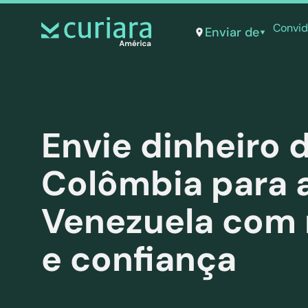
O
aplicativo
dos corajosos que observam de longe
Convid
Enviar de
Envie dinheiro 
Colômbia para 
Venezuela com 
e confiança