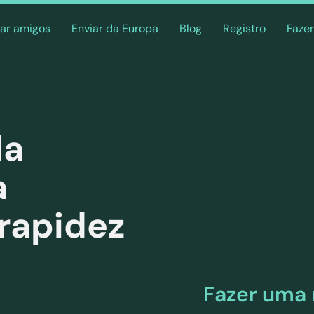
ar amigos
Enviar da Europa
Blog
Registro
Fazer
da
a
rapidez
Fazer uma 