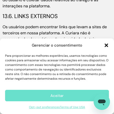
interações na plataforma.
13.6. LINKS EXTERNOS
Os usuários podem encontrar links que levam a sites de
terceiros em nossa plataforma. A Curiara não é
responsável pelas práticas de privacidade de tais
entidades externas.
Gerenciar o consentimento
13.7. MENORES E PRIVACIDADE
Para proporcionar as melhores experiências, usamos tecnologias como
cookies para armazenar e/ou acessar informações em seu dispositivo. O
consentimento com essas tecnologias nos permitirá processar dados
A plataforma da Curiara não se destina a menores de 18
como comportamento de navegação ou identificadores exclusivos
anos. Contamos com medidas de proteção para impedir a
neste site. O não consentimento ou a retirada do consentimento pode
coleta intencional de dados de menores.
afetar negativamente determinados recursos e funções.
13.8. DIREITOS DO USUÁRIO
Aceitar
Sujeito à legislação aplicável dos Estados Unidos, todo
usuário tem o direito de:
Opt-out preferences
Terms of Use USA