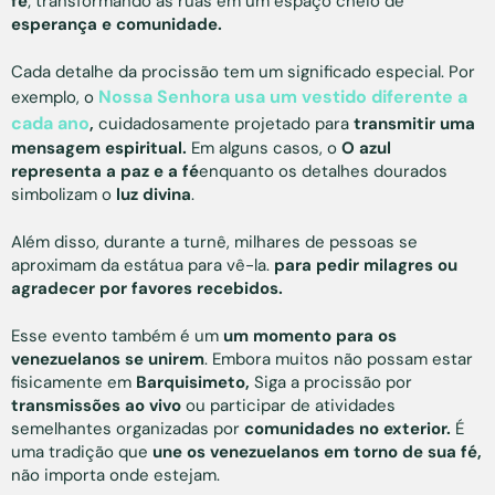
fé
;
transformando as ruas em um espaço cheio de
esperança e comunidade.
Cada detalhe da procissão tem um significado especial. Por
Nossa Senhora usa um vestido diferente a
exemplo, o
cada ano
,
cuidadosamente projetado para
transmitir uma
mensagem espiritual.
Em alguns casos, o
O azul
representa a paz e a fé
enquanto os detalhes dourados
simbolizam o
luz divina
.
Além disso, durante a turnê, milhares de pessoas se
aproximam da estátua para vê-la.
para pedir milagres ou
agradecer por favores recebidos.
Esse evento também é um
um momento para os
venezuelanos se unirem
. Embora muitos não possam estar
fisicamente em
Barquisimeto,
Siga a procissão por
transmissões ao vivo
ou participar de atividades
semelhantes organizadas por
comunidades no exterior.
É
uma tradição que
une os venezuelanos em torno de sua fé,
não importa onde estejam.