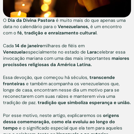
O
Dia da Divina Pastora
é muito mais do que apenas uma
data no calendário para o
Venezuelanos,
é um encontro
com o
fé, tradição e enraizamento cultural
.
Cada
14 de janeiro
milhares de fiéis em
Venezuela
especialmente no estado de
Lara
celebrar essa
invocação mariana com uma das mais importantes
maiores
procissões religiosas da América Latina.
Essa devoção, que começou há séculos,
transcende
fronteiras
e também acompanha os venezuelanos que,
longe de casa, encontram nesse dia um motivo para se
reconectarem com suas raízes e manterem viva uma
tradição de paz.
tradição que simboliza esperança e união.
Por esse motivo, neste artigo, explicaremos os
origens
dessa comemoração, como ela evoluiu ao longo do
tempo
e o significado especial que ela tem para aqueles