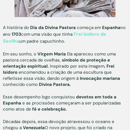
A história do
Dia da Divina Pastora
começa em
Espanha
no
Frei Isidoro de
ano
1703
com uma visão que tinha
Sevilha
um padre capuchinho.
Em seu sonho, o
Virgem Maria
Ela apareceu como uma
pastora cercada de ovelhas,
símbolo de proteção e
orientação espiritual.
Inspirado por esta imagem,
Frei
Isidoro
encomendou a criação de uma escultura que
refletisse essa visão, dando origem à
Invocação mariana
conhecido como
Divina Pastora.
Esse desempenho logo conquistou
devotos em toda a
Espanha
e as procissões começaram a ser popularizadas
como atos de
fé e celebração.
Décadas depois, essa devoção atravessou o oceano e
chegou a
Venezuela
O novo projeto, que foi criado na