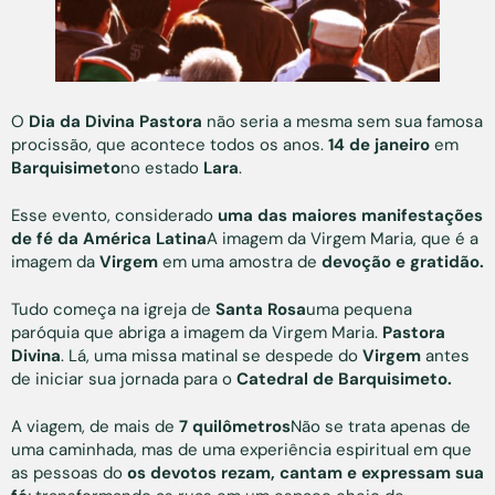
O
Dia da Divina Pastora
não seria a mesma sem sua famosa
procissão, que acontece todos os anos.
14 de janeiro
em
Barquisimeto
no estado
Lara
.
Esse evento, considerado
uma das maiores manifestações
de fé da América Latina
A imagem da Virgem Maria, que é a
imagem da
Virgem
em uma amostra de
devoção e gratidão.
Tudo começa na igreja de
Santa Rosa
uma pequena
paróquia que abriga a imagem da Virgem Maria.
Pastora
Divina
. Lá, uma missa matinal se despede do
Virgem
antes
de iniciar sua jornada para o
Catedral de Barquisimeto.
A viagem, de mais de
7 quilômetros
Não se trata apenas de
uma caminhada, mas de uma experiência espiritual em que
as pessoas do
os devotos rezam, cantam e expressam sua