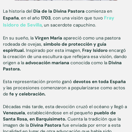
La historia del
Día de la Divina Pastora
comienza en
Fray
España
, en el año
1703
, con una visión que tuvo
Isidoro de Sevilla
, un sacerdote capuchino.
En su sueño, la
Virgen María
apareció como una pastora
rodeada de ovejas,
símbolo de protección y guía
espiritual.
Inspirado por esta imagen,
Fray Isidoro
encargó
la creación de una escultura que reflejara esa visión, dando
origen a la
advocación mariana
conocida como la
Divina
Pastora.
Esta representación pronto ganó
devotos en toda España
y las procesiones comenzaron a popularizarse como actos
de
fe y celebración.
Décadas más tarde, esta devoción cruzó el océano y llegó a
Venezuela
, estableciéndose en el pequeño
pueblo de
Santa Rosa, en Barquisimeto.
Cuenta la tradición que la
imagen de la
Divina Pastora
fue enviada por error a esta
localidad en lugar de otra advocación que había sido