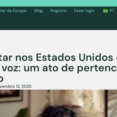
viar da Europa
Blog
Registro
Fazer login
PT
ar nos Estados Unidos 
a voz: um ato de perten
o
vembro 12, 2025