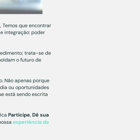
r
, Temos que encontrar
e integração: poder
edimento; trata-se de
oldam o futuro de
to. Não apenas porque
adia ou oportunidades
e está sendo escrita
fica
Participe
,
Dê sua
 nossa
experiência do