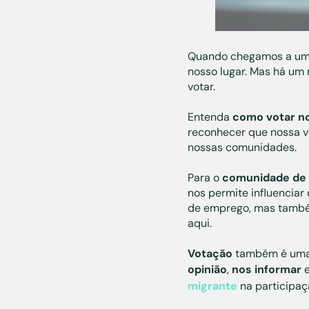
Quando chegamos a um n
nosso lugar. Mas há um
votar.
Entenda
como votar n
reconhecer que nossa v
nossas comunidades.
Para o
comunidade de 
nos permite influencia
de emprego, mas também
aqui.
Votação
também é uma f
opinião
,
nos informar
e
migrante
na participaçã