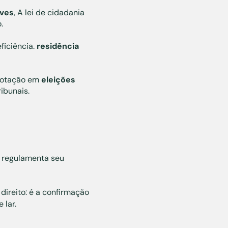
aves
, A lei de cidadania
.
ficiência.
residência
votação em
eleições
ibunais.
m regulamenta seu
direito: é a confirmação
 lar.