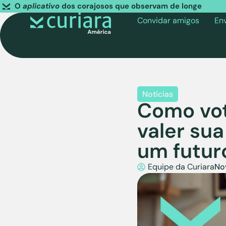
O
aplicativo
dos corajosos que observam de longe
Convidar amigos
En
Notícias
Como vot
valer su
um futur
Equipe da Curiara
No