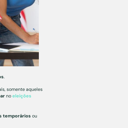
os
.
aís, somente aqueles
par
no
eleições
s temporários
ou