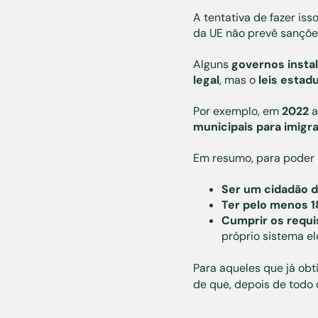
A tentativa de fazer is
da UE não prevê sanções
Alguns
governos
insta
legal
, mas o
leis estadu
Por exemplo, em
2022
a
municipais para imig
Em resumo, para poder p
Ser um cidadão d
Ter pelo menos 1
Cumprir os requi
próprio sistema ele
Para aqueles que já ob
de que, depois de todo