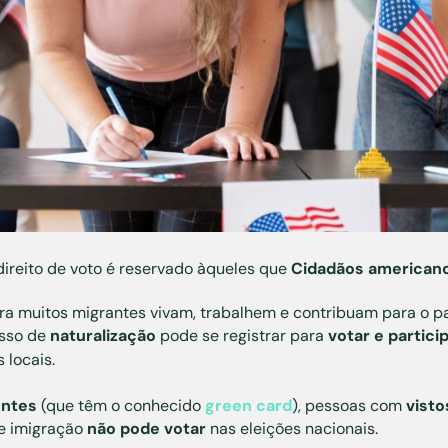
 direito de voto é reservado àqueles que
Cidadãos american
ora muitos migrantes vivam, trabalhem e contribuam para o p
esso de
naturalização
pode se registrar para
votar e partici
 locais.
entes
(que têm o conhecido
green card
), pessoas com
visto
de imigração
não pode votar
nas eleições nacionais.