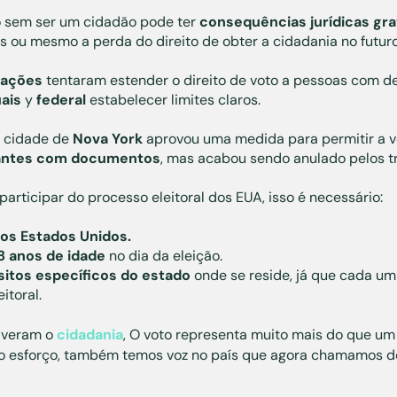
so sem ser um cidadão pode ter
consequências jurídicas gr
 ou mesmo a perda do direito de obter a cidadania no futuro
lações
tentaram estender o direito de voto a pessoas com de
ais
y
federal
estabelecer limites claros.
 cidade de
Nova York
aprovou uma medida para permitir a 
rantes com documentos
, mas acabou sendo anulado pelos tr
articipar do processo eleitoral dos EUA, isso é necessário:
os Estados Unidos.
8 anos de idade
no dia da eleição.
sitos específicos do estado
onde se reside, já que cada u
itoral.
tiveram o
cidadania
, O voto representa muito mais do que um 
 o esforço, também temos voz no país que agora chamamos de