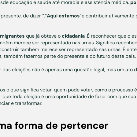
desde educação e saúde até moradia e assistência médica.
po
resente, de dizer “.“
Aqui estamos
”e contribuir ativamente 
migrantes
que já obteve o
cidadania
, É reconhecer que o es
ambém merece ser representado nas urnas. Significa reconhec
 construir também merece ser representado nas urnas. É ent
s, também fazemos parte do presente e do futuro deste país.
ar das eleições não é apenas uma questão legal, mas um ato 
mos o que significa votar, quem pode votar, como o processo 
r que toda eleição é uma oportunidade de fazer com que sua 
nciar e transformar.
ma forma de pertencer