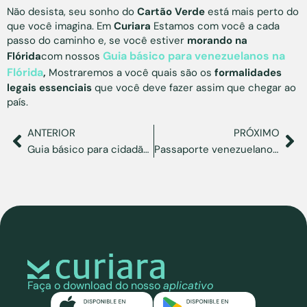
Não desista, seu sonho do
Cartão Verde
está mais perto do
que você imagina. Em
Curiara
Estamos com você a cada
passo do caminho e, se você estiver
morando na
Guia básico para venezuelanos na
Flórida
com nossos
Flórida
,
Mostraremos a você quais são os
formalidades
legais essenciais
que você deve fazer assim que chegar ao
país.
ANTERIOR
PRÓXIMO
Guia básico para cidadãos venezuelanos na Flórida: procedimentos essenciais
Passaporte venezuelano: o que ele me dá direito e para onde posso viajar?
Faça o download do nosso
aplicativo