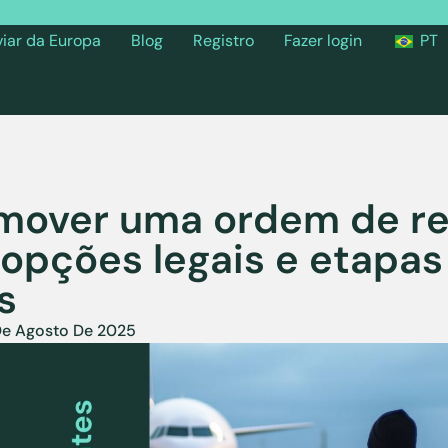
viar da Europa
Blog
Registro
Fazer login
PT
mover uma ordem de r
 opções legais e etapas
s
De Agosto De 2025