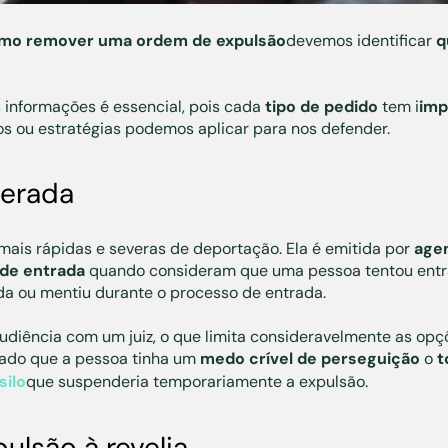
mo remover uma ordem de expulsão
devemos identificar
q
informações é essencial, pois cada
tipo de pedido
tem i
imp
s ou estratégias podemos aplicar para nos defender.
lerada
mais rápidas e severas de deportação. Ela é emitida por
agen
 de entrada
quando consideram que uma pessoa tentou entra
 ou mentiu durante o processo de entrada.
udiência com um juiz, o que limita consideravelmente as opç
vado que a pessoa tinha um
medo crível de perseguição
o
t
silo
que suspenderia temporariamente a expulsão.
lsão à revelia