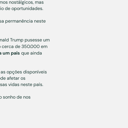
mos nostálgicos, mas
io de oportunidades.
sa permanência neste
onald Trump pusesse um
o cerca de 350.000 em
a um país
que ainda
 as opções disponíveis
de afetar os
as vidas neste país.
 o sonho de nos