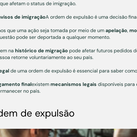
 que afetam o status de imigração.
avisos de imigração
A ordem de expulsão é uma decisão fina
menos que uma ação seja tomada por meio de um
apelação
,
mo
uestão pode ser deportada a qualquer momento.
rdem na
histórico de migração
pode afetar futuros pedidos de
soa retorne voluntariamente ao seu país.
egal
de uma ordem de expulsão é essencial para saber como 
lgamento final
existem
mecanismos legais
disponíveis para
ermanecer no país.
rdem de expulsão