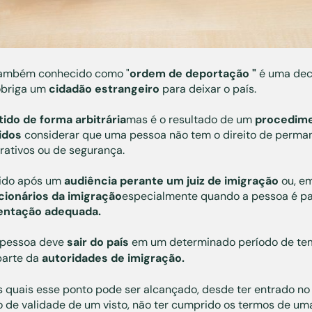
ambém conhecido como "
ordem de deportação "
é uma dec
briga um
cidadão estrangeiro
para deixar o país.
tido de forma arbitrária
mas é o resultado de um
procedime
idos
considerar que uma pessoa não tem o direito de permane
trativos ou de segurança.
tido após um
audiência perante um juiz de imigração
ou, e
cionários da imigração
especialmente quando a pessoa é p
ntação adequada.
 pessoa deve
sair do país
em um determinado período de tem
parte da
autoridades de imigração.
 quais esse ponto pode ser alcançado, desde ter entrado no
o de validade de um visto, não ter cumprido os termos de um