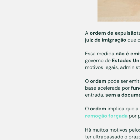
A
ordem de expulsão
t
juiz de imigração
que o
Essa medida
não é emi
governo de
Estados Un
motivos legais, adminis
O
ordem
pode ser emi
base acelerada por
fun
entrada.
sem a docume
O
ordem
implica que a
remoção forçada
por 
Há muitos motivos pelos
ter ultrapassado o praz