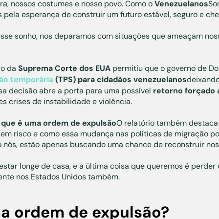
erra, nossos costumes e nosso povo. Como o
Venezuelanos
So
ela esperança de construir um futuro estável, seguro e che
 esse sonho, nos deparamos com situações que ameaçam nos
ão da
Suprema Corte dos EUA
permitiu que o governo de D
ção temporária
(TPS) para cidadãos venezuelanos
deixand
sa decisão abre a porta para uma possível
retorno forçado 
 crises de instabilidade e violência.
 que é uma ordem de expulsão
O relatório também destaca
 em risco e como essa mudança nas políticas de migração po
 nós, estão apenas buscando uma chance de reconstruir noss
estar longe de casa, e a última coisa que queremos é perder
ente nos Estados Unidos também.
a ordem de expulsão?