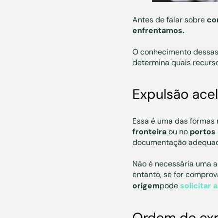
Antes de falar sobre
co
enfrentamos.
O conhecimento dessas 
determina quais recurso
Expulsão ace
Essa é uma das formas 
fronteira
ou no
portos
documentação adequada
Não é necessária uma a
entanto, se for compro
origem
pode
solicitar a
Ordem de expu