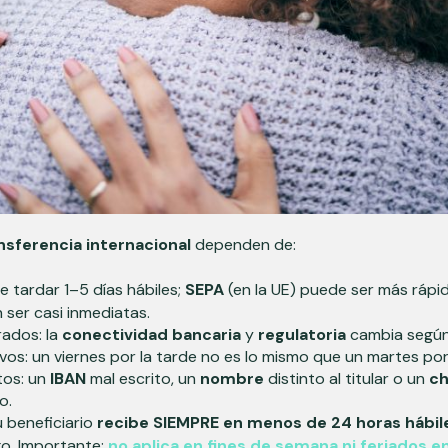
nsferencia internacional
dependen de:
e tardar 1–5 días hábiles;
SEPA
(en la UE) puede ser más rápi
ser casi inmediatas.
rados: la
conectividad bancaria
y
regulatoria
cambia según 
tivos: un viernes por la tarde no es lo mismo que un martes po
tos: un
IBAN
mal escrito, un
nombre
distinto al titular o un
c
o.
tu beneficiario
recibe SIEMPRE en menos de 24 horas hábil
go. Importante:
no aplica en fines de semana ni feriados e