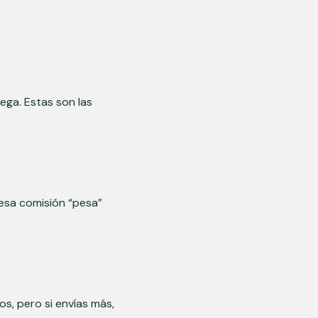
lega. Estas son las
esa comisión “pesa”
s, pero si envías más,