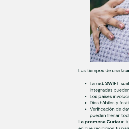
Los tiempos de una
tra
La red:
SWIFT
suel
integradas pueden 
Los países involuc
Días hábiles y fes
Verificación de da
pueden frenar tod
La promesa Curiara
: 
en que recibimos tu pa