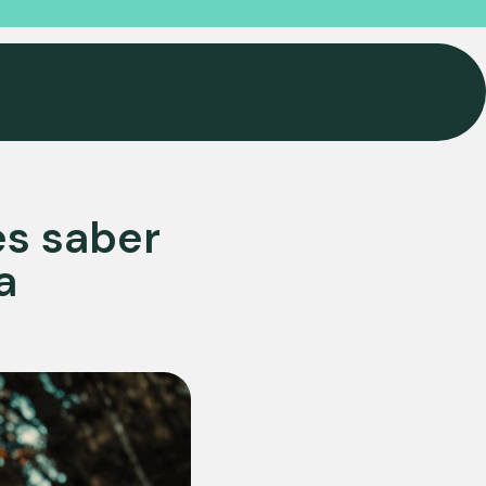
es saber
a