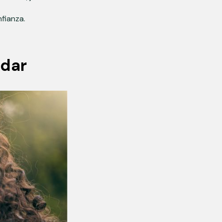
fianza.
rdar