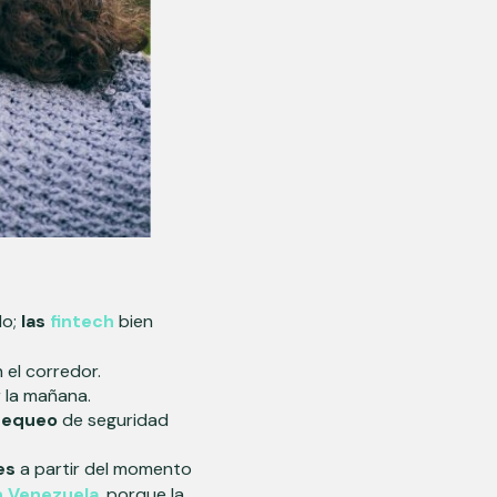
do;
las
fintech
bien
el corredor.
r la mañana.
hequeo
de seguridad
es
a partir del momento
n Venezuela
, porque la