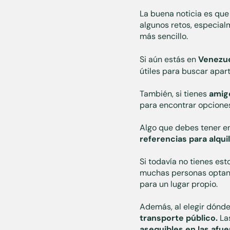
La buena noticia es que
algunos retos, especial
más sencillo.
Si aún estás en
Venezu
útiles para buscar apa
También, si tienes
amigo
para encontrar opciones
Algo que debes tener e
referencias para alquil
Si todavía no tienes es
muchas personas opta
para un lugar propio.
Además, al elegir dónde 
transporte público.
Las
asequibles en las afue