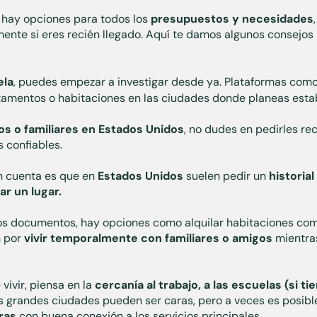
 hay opciones para todos los
presupuestos y necesidades
mente si eres recién llegado. Aquí te damos algunos consejos
ela
, puedes empezar a investigar desde ya. Plataformas com
rtamentos o habitaciones en las ciudades donde planeas esta
s o familiares en Estados Unidos
, no dudes en pedirles r
 confiables.
n cuenta es que en
Estados Unidos
suelen pedir un
historial
ar un lugar.
tos documentos, hay opciones como alquilar habitaciones co
n por
vivir temporalmente con familiares o amigos
mientra
vivir, piensa en la
cercanía al trabajo, a las escuelas (si tie
 grandes ciudades pueden ser caras, pero a veces es posibl
ras
con buena conexión a los servicios principales.