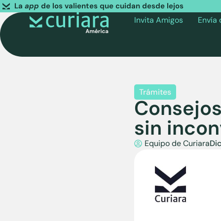
La
app
de los valientes que cuidan desde lejos
Invita Amigos
Envía
Trámites
Consejos
sin inco
Equipo de Curiara
Di