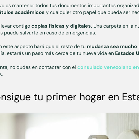
ve es mantener todos tus documentos importantes organiza
títulos académicos
y cualquier otro papel que pueda ser nec
llevar contigo
copias físicas y digitales.
Una carpeta en la n
 puede salvarte en caso de emergencias.
n este aspecto hará que el resto de tu
mudanza sea mucho m
día, estarás un paso más cerca de tu nueva vida en
Estados 
unta, no dudes en contactar con el
consulado ven
e
zolano e
s.
onsigue tu primer hogar en Es