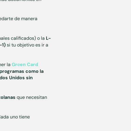
quedarte de manera
ales calificados) o la
L-
-1)
si tu objetivo es ir a
ner la
Gr
e
en Card
o programas como la
ados Unidos sin
zolanas
que necesitan
 Cada uno tiene