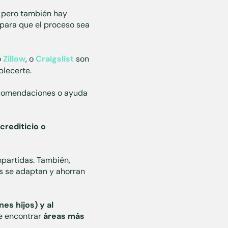
, pero también hay
 para que el proceso sea
o
Zillow
, o
Craigslist
son
blecerte.
ecomendaciones o ayuda
 crediticio o
mpartidas. También,
s se adaptan y ahorran
nes hijos) y al
e encontrar
áreas más