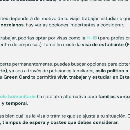
ites dependerá del motivo de tu viaje: trabajar, estudiar o 
enezolanos
, hay varias opciones importantes a considerar.
trabajar, podrías optar por visas como la
H-1B
(para profesion
entro de empresas). También existe la
visa de estudiante (F
blecerte permanentemente, puedes buscar opciones para obte
te)
, ya sea a través de peticiones familiares,
asilo político 
la
Green Card
te permitirá
vivir
,
trabajar y estudiar en Est
ole humanitario
ha sido otra alternativa para
familias vene
o y temporal.
es bien cuál es la visa o trámite que se ajusta a tu situación.
s, tiempos de espera y costes que debes considerar.