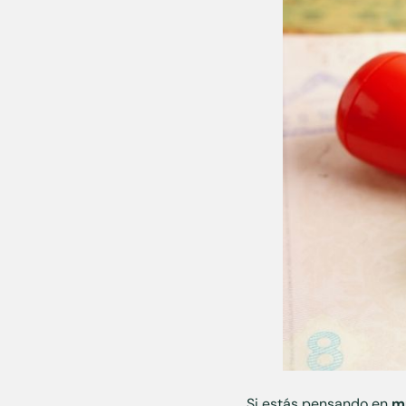
Si estás pensando en
mu