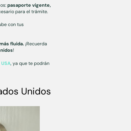
dos:
pasaporte vigente,
esario para el trámite.
ube con tus
ás fluida.
¡Recuerda
Unidos
!
n USA
, ya que te podrán
tados Unidos