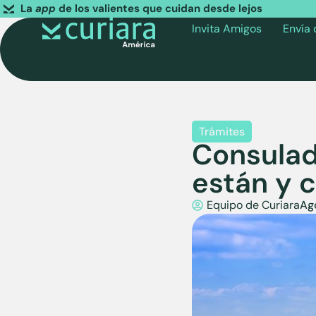
La
app
de los valientes que cuidan desde lejos
Invita Amigos
Envía
Trámites
Consulad
están y 
Equipo de Curiara
Ag