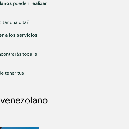
lanos
pueden
realizar
itar una cita?
r a los servicios
ncontrarás toda la
de tener tus
o venezolano