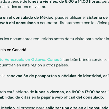
lado atiende de
lunes a viernes, de 8:00 a 14:00 horas
, pe
tualizados antes de visitar.
ita en el consulado de México
, puedes utilizar el
sistema de 
 web del consulado
o contactar directamente con la oficina
s los documentos requeridos antes de tu visita para evitar i
uela en Canadá
de Venezuela en Ottawa, Canadá
, también brinda servicios
uentran en esta región u otros países.
n la
renovación de pasaportes y cédulas de identidad, as
lado está abierto de
lunes a viernes, de 9:00 a 17:00 horas.
ibilidad de citas
en la
página web oficial del consulado.
 México
, el proceso para
solicitar una cita en el consula