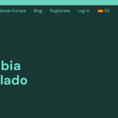
 desde Europa
Blog
Regístrate
Log in
ES
bia
 lado