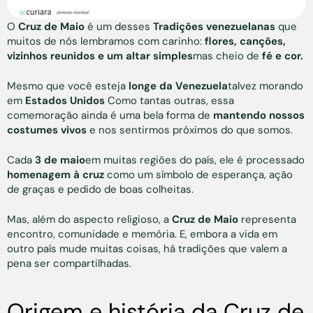
O
Cruz de Maio
é um desses
Tradições venezuelanas
que
muitos de nós lembramos com carinho:
flores, canções,
vizinhos reunidos e um altar simples
mas cheio de
fé e cor.
Mesmo que você esteja
longe da Venezuela
talvez morando
em
Estados Unidos
Como tantas outras, essa
comemoração ainda é uma bela forma de
mantendo nossos
costumes vivos
e nos sentirmos próximos do que somos.
Cada
3 de maio
em muitas regiões do país, ele é processado
homenagem à cruz
como um símbolo de esperança, ação
de graças e pedido de boas colheitas.
Mas, além do aspecto religioso, a
Cruz de Maio
representa
encontro, comunidade e memória. E, embora a vida em
outro país mude muitas coisas, há tradições que valem a
pena ser compartilhadas.
Origem e história da Cruz de