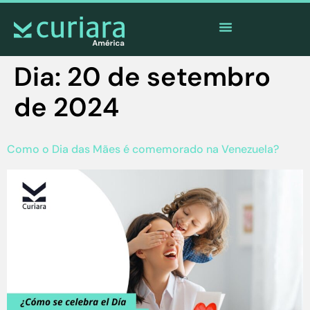
O
aplicativo
dos corajosos que observam de longe
Dia:
20 de setembro
de 2024
Como o Dia das Mães é comemorado na Venezuela?