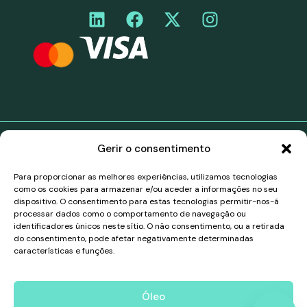
Gerir o consentimento
©Curiara. Todos os direitos reservados. Os serviços de
pagamento da Curiara no território do Espaço
Para proporcionar as melhores experiências, utilizamos tecnologias
Económico Europeu (EEE) são fornecidos através de
como os cookies para armazenar e/ou aceder a informações no seu
uma parceria de marca branca com a Belmoney S.A.,
dispositivo. O consentimento para estas tecnologias permitir-nos-á
uma instituição de pagamento autorizada e
processar dados como o comportamento de navegação ou
supervisionada pelo Banco Nacional da Bélgica, número
identificadores únicos neste sítio. O não consentimento, ou a retirada
de registo 0540.745.997, que tem direitos de
do consentimento, pode afetar negativamente determinadas
passaporte para operar em todos os países do EEE, de
características e funções.
acordo com a PSD2 (Diretiva (UE) 2015/2366). Todos
os pagamentos no EEE são tratados e processados
pela Belmoney em conformidade com a legislação
Óleo