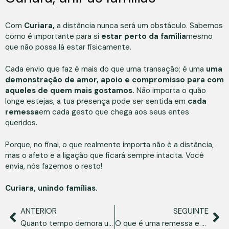
Com
Curiara,
a distância nunca será um obstáculo. Sabemos
como é importante para si
estar perto da família
mesmo
que não possa lá estar fisicamente.
Cada envio que faz é mais do que uma transação; é uma
uma
demonstração de amor, apoio e compromisso para com
aqueles de quem mais gostamos.
Não importa o quão
longe estejas, a tua presença pode ser sentida em
cada
remessa
em cada gesto que chega aos seus entes
queridos.
Porque, no final, o que realmente importa não é a distância,
mas o afeto e a ligação que ficará sempre intacta. Você
envia, nós fazemos o resto!
Curiara, unindo famílias.
ANTERIOR
SEGUINTE
Quanto tempo demora uma remessa bancária para a Venezuela?
O que é uma remessa e porque é que é tão importante na Venezuela?