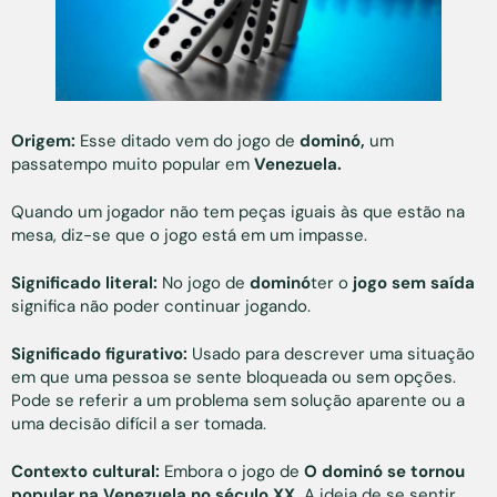
Origem:
Esse ditado vem do jogo de
dominó,
um
passatempo muito popular em
Venezuela.
Quando um jogador não tem peças iguais às que estão na
mesa, diz-se que o jogo está em um impasse.
Significado literal:
No jogo de
dominó
ter o
jogo sem saída
significa não poder continuar jogando.
Significado figurativo:
Usado para descrever uma situação
em que uma pessoa se sente bloqueada ou sem opções.
Pode se referir a um problema sem solução aparente ou a
uma decisão difícil a ser tomada.
Contexto cultural:
Embora o jogo de
O dominó se tornou
popular na Venezuela no século XX,
A ideia de se sentir