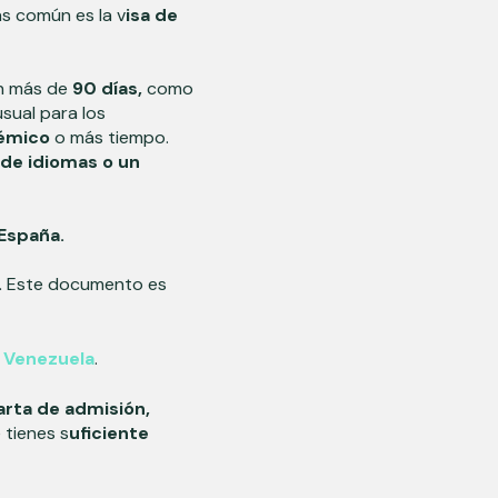
ás común es la v
isa de
án más de
90 días,
como
usual para los
émico
o más tiempo.
 de idiomas o un
.
 España.
.
Este documento es
 Venezuela
.
arta de admisión,
tienes s
uficiente