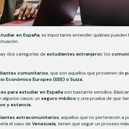
studiar en España
, es importante entender quiénes pueden 
situación.
 hay dos categorías de
estudiantes extranjero
s: los
comunit
diantes comunitarios
, que son aquellos que provienen de
p
cio Económico Europeo (EEE) o Suiza.
tes para estudiar en España
son bastante sencillos. Básica
n algunos casos, un
seguro médico
y una prueba de que ti
os y estancia.
iantes extracomunitarios
, aquellos que no pertenecen a pa
ería el caso de
Venezuela
,
tienen que seguir un proceso más