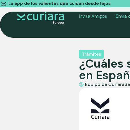
La
app
de los valientes que cuidan desde lejos
Invita Amigos
Envía 
Trámites
¿Cuáles s
en Españ
Equipo de Curiara
Se