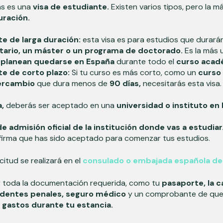
as es una
visa de estudiante.
Existen varios tipos, pero la m
uración.
te de larga duración:
esta visa es para estudios que durar
itario, un máster o un programa de doctorado.
Es la más 
 planean quedarse en España
durante todo el
curso acad
te de corto plazo:
Si tu curso es más corto, como un
curso
tercambio
que dura menos de
90 días,
necesitarás esta visa
a,
deberás ser aceptado en una
universidad o instituto en
e admisión oficial de la institución donde vas a estudiar
nfirma que has sido aceptado para comenzar tus estudios.
citud se realizará en el
consulado o embajada española de
 toda la documentación requerida, como tu
pasaporte, la c
edentes penales, seguro médico
y un comprobante de que 
s gastos durante tu estancia.