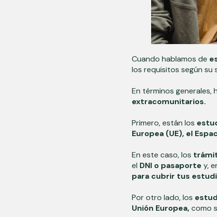
Cuando hablamos de
e
los requisitos según su 
En términos generales,
extracomunitarios.
Primero, están los
estu
Europea (UE), el Espa
En este caso, los
trámi
el
DNI o pasaporte
y, e
para cubrir tus estudi
Por otro lado, los
estud
Unión Europea,
como s