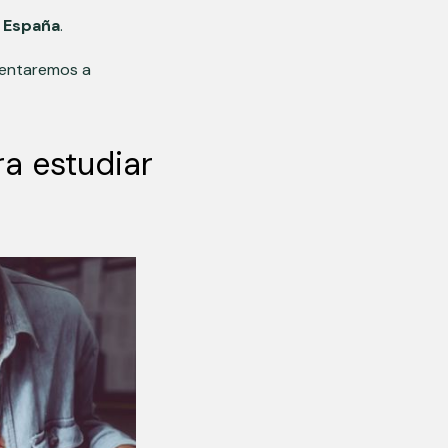
n España
.
mentaremos a
ra estudiar