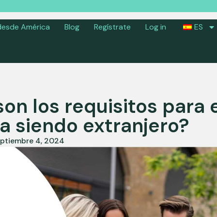
desde América
Blog
Regístrate
Log in
ES
on los requisitos para 
a siendo extranjero?
ptiembre 4, 2024