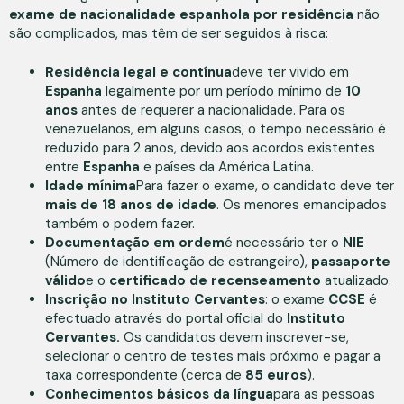
exame de nacionalidade espanhola por residência
não
são complicados, mas têm de ser seguidos à risca:
Residência legal e contínua
deve ter vivido em
Espanha
legalmente por um período mínimo de
10
anos
antes de requerer a nacionalidade. Para os
venezuelanos, em alguns casos, o tempo necessário é
reduzido para 2 anos, devido aos acordos existentes
entre
Espanha
e países da América Latina.
Idade mínima
Para fazer o exame, o candidato deve ter
mais de 18 anos de idade
. Os menores emancipados
também o podem fazer.
Documentação em ordem
é necessário ter o
NIE
(Número de identificação de estrangeiro),
passaporte
válido
e o
certificado de recenseamento
atualizado.
Inscrição no Instituto Cervantes
: o exame
CCSE
é
efectuado através do portal oficial do
Instituto
Cervantes.
Os candidatos devem inscrever-se,
selecionar o centro de testes mais próximo e pagar a
taxa correspondente (cerca de
85 euros
).
Conhecimentos básicos da língua
para as pessoas