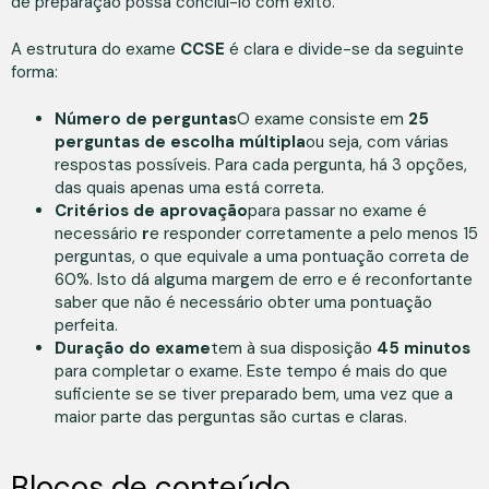
de preparação possa concluí-lo com êxito.
A estrutura do exame
CCSE
é clara e divide-se da seguinte
forma:
Número de perguntas
O exame consiste em
25
perguntas de escolha múltipla
ou seja, com várias
respostas possíveis. Para cada pergunta, há 3 opções,
das quais apenas uma está correta.
Critérios de aprovação
para passar no exame é
necessário
r
e responder corretamente a pelo menos 15
perguntas, o que equivale a uma pontuação correta de
60%. Isto dá alguma margem de erro e é reconfortante
saber que não é necessário obter uma pontuação
perfeita.
Duração do exame
tem à sua disposição
45 minutos
para completar o exame. Este tempo é mais do que
suficiente se se tiver preparado bem, uma vez que a
maior parte das perguntas são curtas e claras.
Blocos de conteúdo