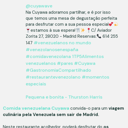
@cuyawave
Na Cuyawa adoramos partilhar, e é por isso
que temos uma mesa de degustação perfeita
para desfrutar com a sua pessoa especial
estamos à sua espera!
C/ Aviador
Zorita 27, 28020 - Madrid Reservas:
614 255
#venezuelanos no mundo
147
#venezolanosenespaña
#comidavenezolana
1TP5Alimentos
venezuelanos
#pares
#Cuyawa
#GastronomiaCompartilhado
#restaurantevenezolano
#momentos
especiais
Pequena e bonita - Thurston Harris
Comida venezuelana Cuyawa
convida-o para um
viagem
culinária pela Venezuela sem sair de Madrid.
Neste restaurante acolhedor, poderá desfrutar do
os