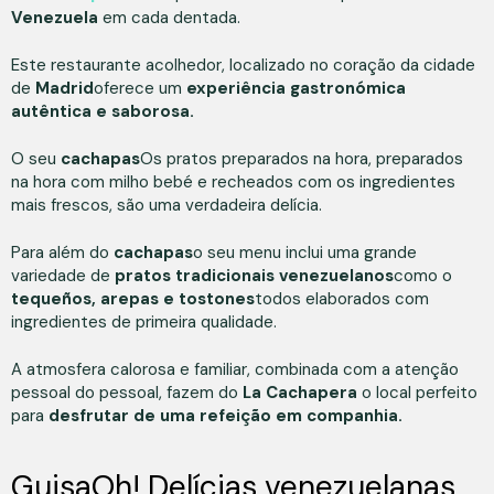
Venezuela
em cada dentada.
Este restaurante acolhedor, localizado no coração da cidade
de
Madrid
oferece um
experiência gastronómica
autêntica e saborosa.
O seu
cachapas
Os pratos preparados na hora, preparados
na hora com milho bebé e recheados com os ingredientes
mais frescos, são uma verdadeira delícia.
Para além do
cachapas
o seu menu inclui uma grande
variedade de
pratos tradicionais venezuelanos
como o
tequeños, arepas e tostones
todos elaborados com
ingredientes de primeira qualidade.
A atmosfera calorosa e familiar, combinada com a atenção
pessoal do pessoal, fazem do
La Cachapera
o local perfeito
para
desfrutar de uma refeição em companhia.
GuisaOh! Delícias venezuelanas