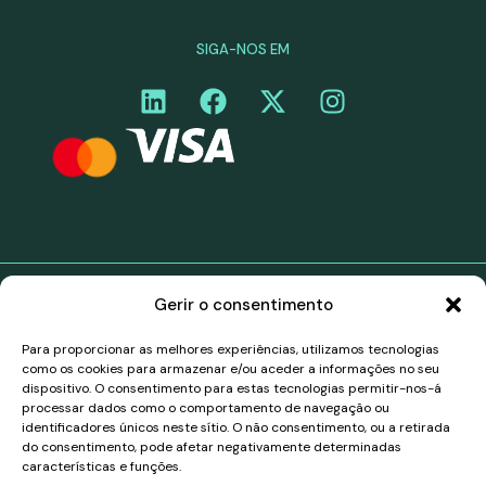
SIGA-NOS EM
Gerir o consentimento
©Curiara. Todos os direitos reservados. Os serviços de
pagamento da Curiara no território do Espaço
Para proporcionar as melhores experiências, utilizamos tecnologias
Económico Europeu (EEE) são fornecidos através de
como os cookies para armazenar e/ou aceder a informações no seu
uma parceria de marca branca com a Belmoney S.A.,
dispositivo. O consentimento para estas tecnologias permitir-nos-á
uma instituição de pagamento autorizada e
processar dados como o comportamento de navegação ou
supervisionada pelo Banco Nacional da Bélgica, número
identificadores únicos neste sítio. O não consentimento, ou a retirada
de registo 0540.745.997, que tem direitos de
do consentimento, pode afetar negativamente determinadas
passaporte para operar em todos os países do EEE, de
características e funções.