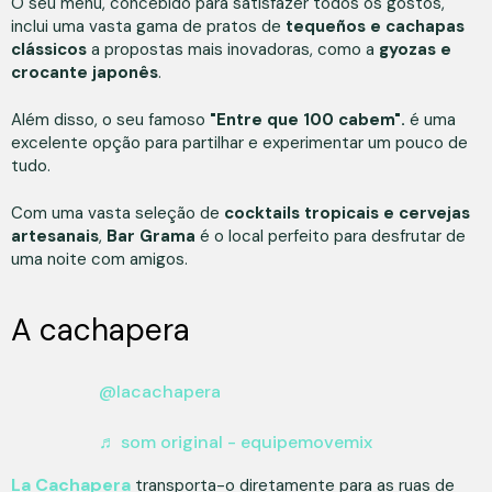
O seu menu, concebido para satisfazer todos os gostos,
inclui uma vasta gama de pratos de
tequeños e cachapas
clássicos
a propostas mais inovadoras, como a
gyozas e
crocante japonês
.
Além disso, o seu famoso
"Entre que 100 cabem".
é uma
excelente opção para partilhar e experimentar um pouco de
tudo.
Com uma vasta seleção de
cocktails tropicais e cervejas
artesanais
,
Bar Grama
é o local perfeito para desfrutar de
uma noite com amigos.
A cachapera
@lacachapera
♬ som original - equipemovemix
La Cachapera
transporta-o diretamente para as ruas de