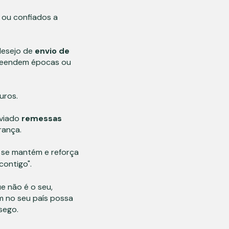
 ou confiados a
desejo de
envio de
preendem épocas ou
guros.
viado
remessas
rança.
e se mantém e reforça
contigo".
e não é o seu,
ém no seu país possa
sego.