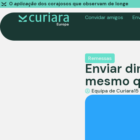
O
aplicação
dos corajosos que observam de longe
Convidar amigos
Env
Remessas
Enviar di
mesmo qu
Equipa de Curiara
15