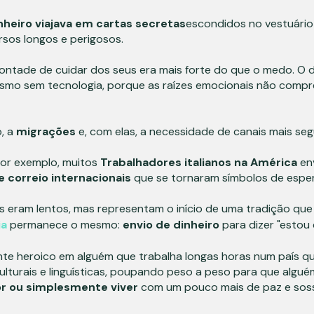
nheiro viajava em cartas secretas
escondidos no vestuário
sos longos e perigosos.
ontade de cuidar dos seus era mais forte do que o medo. O 
mesmo sem tecnologia, porque as raízes emocionais não com
, a
migrações
e, com elas, a necessidade de canais mais se
or exemplo, muitos
Trabalhadores italianos na América
en
 correio internacionais
que se tornaram símbolos de espe
s eram lentos, mas representam o início de uma tradição qu
ia
permanece o mesmo:
envio de dinheiro
para dizer "estou 
te heroico em alguém que trabalha longas horas num país qu
ulturais e linguísticas, poupando peso a peso para que algu
r ou simplesmente viver
com um pouco mais de paz e sos