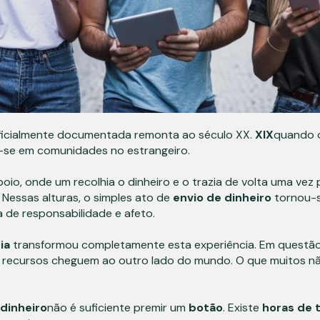
icialmente documentada remonta ao século XX.
XIX
quando 
-se em comunidades no estrangeiro.
io, onde um recolhia o dinheiro e o trazia de volta uma vez p
Nessas alturas, o simples ato de
envio de dinheiro
tornou-s
 de responsabilidade e afeto.
ia
transformou completamente esta experiência. Em questão
os recursos cheguem ao outro lado do mundo. O que muitos nã
 dinheiro
não é suficiente premir um
botão
. Existe
horas de 