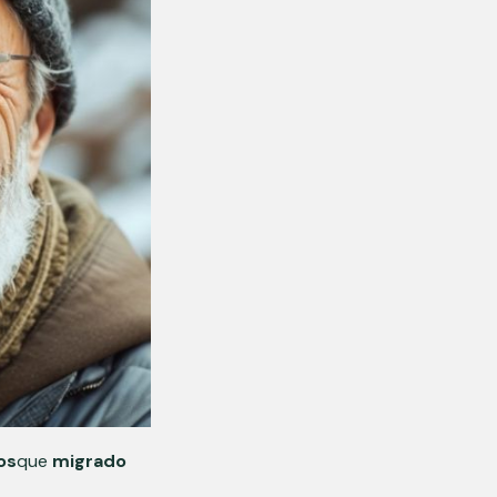
os
que
migrado