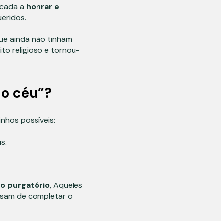
icada a
honrar e
eridos.
que ainda não tinham
o religioso e tornou-
do céu”?
nhos possíveis:
s.
do purgatório
, Aqueles
isam de completar o