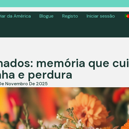
iar da América
Blogue
Registo
Iniciar sessão
inados: memória que cui
ha e perdura
De Novembro De 2025