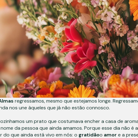
 Almas
regressamos, mesmo que estejamos longe. Regressam
inda nos une àqueles que já não estão connosco.
Cozinhamos um prato que costumava encher a casa de arom
 nome da pessoa que ainda amamos. Porque esse dia não é a
 do que ainda está vivo em nós: o
gratidão
o
amor
e a pres