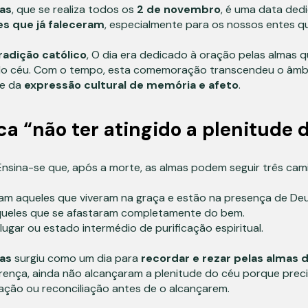
mas
, que se realiza todos os
2 de novembro
, é uma data ded
es que já faleceram
, especialmente para os nossos entes qu
radição
católico
, O dia era dedicado à oração pelas almas 
do céu. Com o tempo, esta comemoração transcendeu o âmbit
te da
expressão cultural de memória e afeto
.
ca “não ter atingido a plenitude 
nsina-se que, após a morte, as almas podem seguir três cami
tam aqueles que viveram na graça e estão na presença de Deu
aqueles que se afastaram completamente do bem.
 lugar ou estado intermédio de purificação espiritual.
mas
surgiu como um dia para
recordar e rezar pelas almas 
rença, ainda não alcançaram a plenitude do céu porque prec
ação ou reconciliação antes de o alcançarem.