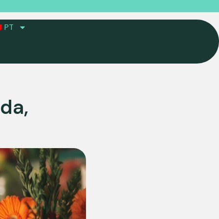
PT
da,