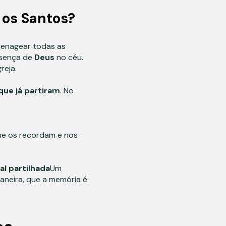
 os Santos?
menagear todas as
esença de
Deus
no céu.
reja.
que já partiram
. No
que os recordam e nos
al partilhada
Um
neira, que a memória é