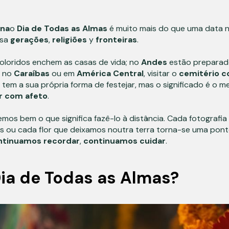
ina
o
Dia de Todas as Almas
é muito mais do que uma data n
ssa
gerações
,
religiões
y
fronteiras
.
 coloridos enchem as casas de vida; no
Andes
estão prepara
e no
Caraíbas
ou em
América Central
, visitar o
cemitério
c
s tem a sua própria forma de festejar, mas o significado é o 
r com afeto
.
mos bem o que significa fazê-lo à distância. Cada fotografi
ou cada flor que deixamos noutra terra torna-se uma ponte
ntinuamos
recordar
,
continuamos
cuidar
.
Dia de Todas as Almas?