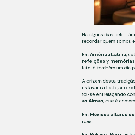
Há alguns dias celebrá
recordar quem somos e
Em
América Latina
, es
refeições
y
memórias
luto, é também um dia p
A origem desta tradição
estavam a festejar o
re
foi-se entrelaçando co
as Almas
, que é come
Em
México
a
altares
co
ruas.
Em
Bolívia
y
Peru
, as f