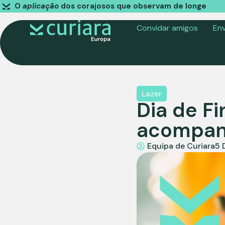
O
aplicação
dos corajosos que observam de longe
Convidar amigos
Env
Lazer
Dia de F
acompan
Equipa de Curiara
5 