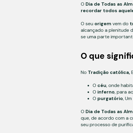
O
Dia de Todas as Al
recordar todos aquel
O seu
origem
vem do
t
alcançado a plenitude 
se uma parte importan
O que signifi
No
Tradição católica,
E
O
céu
, onde habi
O
inferno
, para 
O
purgatório
, Um
O
Dia de Todas as Al
que, de acordo com a c
seu processo de purific