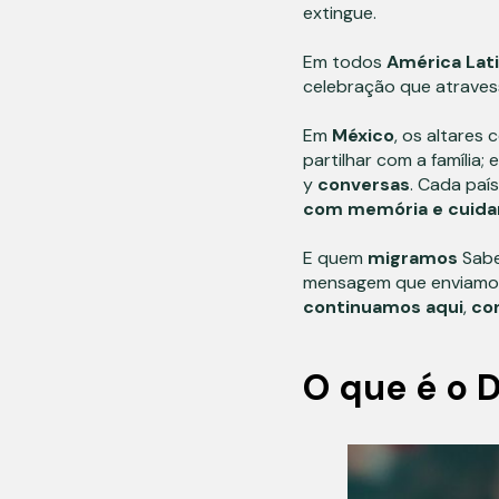
extingue.
Em todos
América
Lat
celebração que atrave
Em
México
, os altares
partilhar com a família; 
y
conversas
. Cada paí
com memória e cuida
E quem
migramos
Sabe
mensagem que enviamos 
continuamos
aqui
,
co
O que é o 