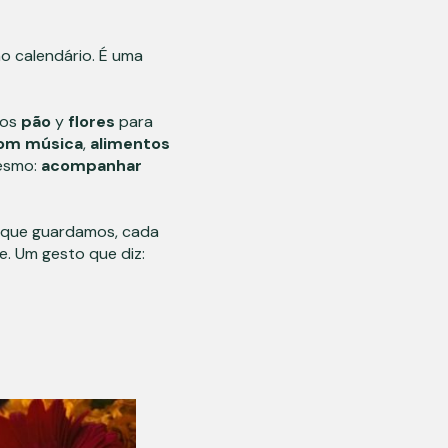
o calendário. É uma
dos
pão
y
flores
para
om
música
,
alimentos
mesmo:
acompanhar
a que guardamos, cada
. Um gesto que diz: