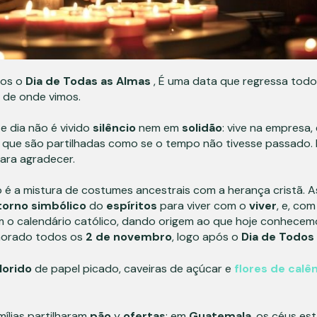
mos o
Dia de Todas as Almas
, É uma data que regressa todo
 de onde vimos.
te dia não é vivido
silêncio
nem em
solidão
: vive na empresa,
que são partilhadas como se o tempo não tivesse passado. 
ara agradecer.
 é a mistura de costumes ancestrais com a herança cristã. 
torno
simbólico
do
espíritos
para viver com o
viver
, e, co
m o calendário católico, dando origem ao que hoje conhec
morado todos os
2 de novembro
, logo após o
Dia de Todos
lorido
de papel picado, caveiras de açúcar e
flores de calê
amílias partilharam
pão
y
ofertas
; em
Guatemala
, os céus es