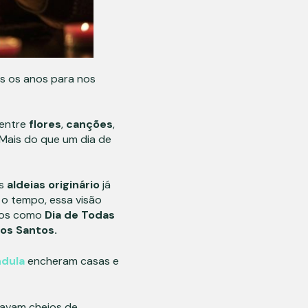
s os anos para nos
 entre
flores
,
canções
,
Mais do que um dia de
As
aldeias
originário
já
m o tempo, essa visão
emos como
Dia de Todas
 os Santos.
ndula
encheram casas e
tavam cheios de