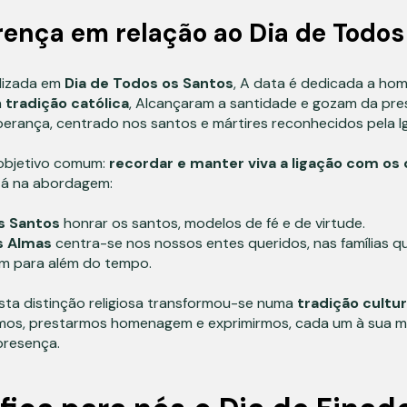
erença em relação ao Dia de Todos
lizada em
Dia de Todos os Santos
, A data é dedicada a ho
a
tradição católica
, Alcançaram a santidade e gozam da pr
perança, centrado nos santos e mártires reconhecidos pela Ig
objetivo comum:
recordar e manter viva a ligação com os 
stá na abordagem:
s Santos
honrar os santos, modelos de fé e de virtude.
s Almas
centra-se nos nossos entes queridos, nas famílias 
m para além do tempo.
sta distinção religiosa transformou-se numa
tradição cultur
mos, prestarmos homenagem e exprimirmos, cada um à sua ma
resença.