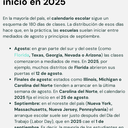
inicio en 2025
En la mayoría del país, el
calendario escolar
sigue un
esquema de 180 días de clases. La distribución de esos días
hace que, en la práctica, las
escuelas
suelan iniciar entre
mediados de agosto y principios de septiembre.
Agosto:
en gran parte del sur y del oeste (como
Florida
, Texas, Georgia, Nevada o Arizona
) las clases
comenzaron a mediados de mes. En
2025
, por
ejemplo, muchos distritos de
Florida
abrieron sus
puertas el
12 de agosto
.
Finales de agosto:
estados como
Illinois, Michigan o
Carolina del Norte
tienden a arrancar en la última
semana de agosto. En
Carolina del Norte
, el calendario
2025
fija el inicio en el
25 de agosto
.
Septiembre:
en el noreste del país (
Nueva York,
Massachusetts, Nueva Jersey, Pennsylvania
) el
arranque escolar suele ser justo después del Día del
Trabajo (Labor Day), que en
2025
cae el
1 de
septiembre
. Es decir, la mayoría de los estudiantes en