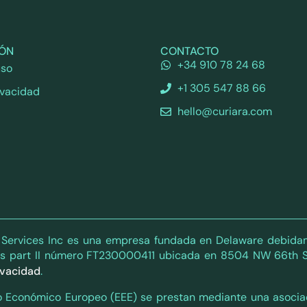
IÓN
CONTACTO
+34 910 78 24 68
uso
+1 305 547 88 66
ivacidad
hello@curiara.com
l Services Inc es una empresa fundada en Delaware debidam
es part II número FT230000411 ubicada en 8504 NW 66th S
rivacidad
.
acio Económico Europeo (EEE) se prestan mediante una asoc