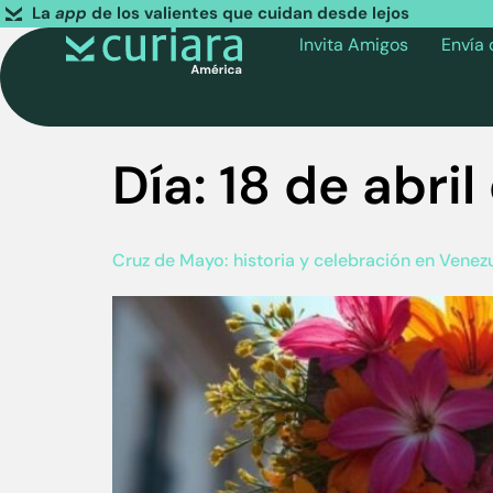
La
app
de los valientes que cuidan desde lejos
Invita Amigos
Envía
Día:
18 de abri
Cruz de Mayo: historia y celebración en Venez