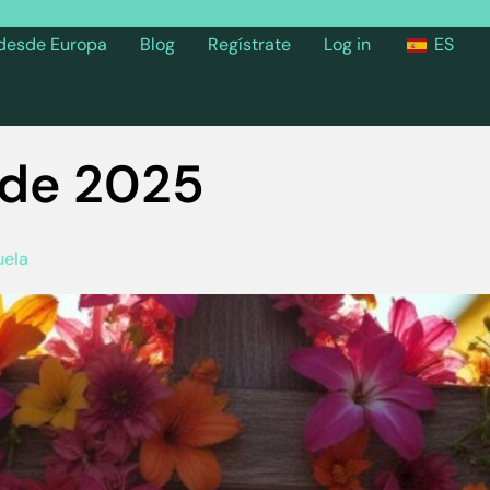
 desde Europa
Blog
Regístrate
Log in
ES
l de 2025
uela