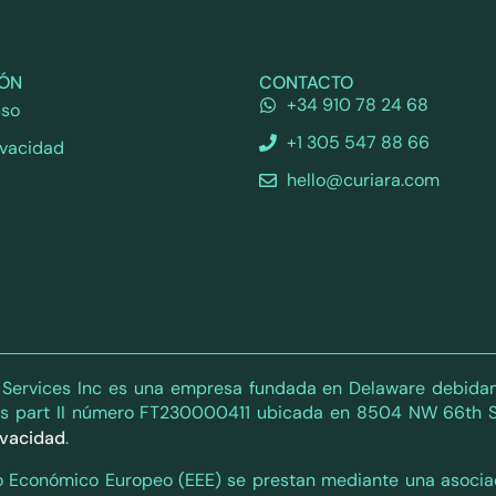
IÓN
CONTACTO
+34 910 78 24 68
uso
+1 305 547 88 66
ivacidad
hello@curiara.com
l Services Inc es una empresa fundada en Delaware debidam
es part II número FT230000411 ubicada en 8504 NW 66th S
rivacidad
.
acio Económico Europeo (EEE) se prestan mediante una asoc