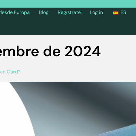
 desde Europa
Blog
Regístrate
Log in
ES
iembre de 2024
een Card?