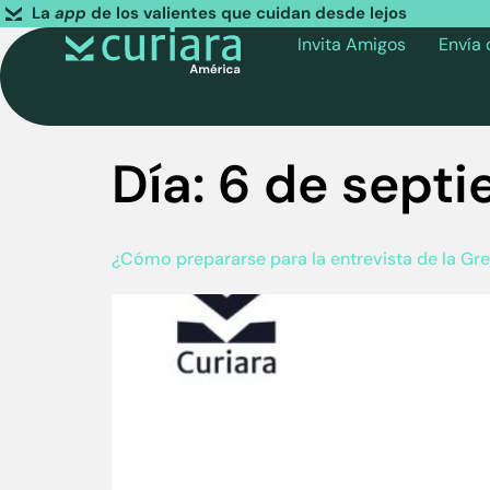
La
app
de los valientes que cuidan desde lejos
Invita Amigos
Envía
Día:
6 de sept
¿Cómo prepararse para la entrevista de la Gr