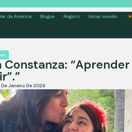
iar da América
Blogue
Registo
Iniciar sessão
tam
a Constanza: “Aprender
r”.”
 De Janeiro De 2026