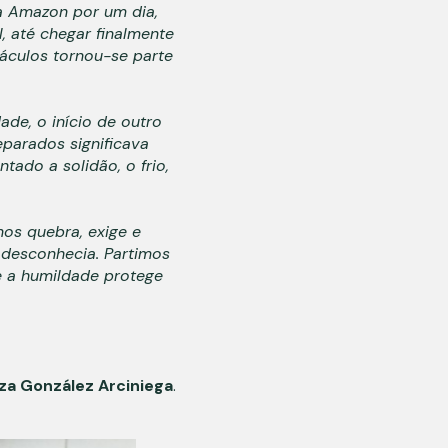
da Amazon por um dia,
l, até chegar finalmente
táculos tornou-se parte
ade, o início de outro
eparados significava
tado a solidão, o frio,
os quebra, exige e
desconhecia. Partimos
e a humildade protege
za González Arciniega
.