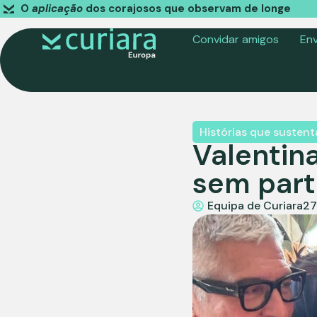
O
aplicação
dos corajosos que observam de longe
Convidar amigos
Env
Histórias que susten
Valentin
sem parti
Equipa de Curiara
27