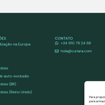
ÕES
CONTATO
+34 910 78 24 68
lização na Europa
hola@curiara.com
okies
de auto-exclusão
okies (BR)
okies (Reino Unido)
Para propor
para armaze