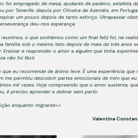
o: foi empregado de mesa, ajudante de padeiro, estafeta 
ou por Tenerife, depois por Oliveira de Azeméis, em Portuga
espirar um pouco depois de tanto esforço. Ultrapassar obs
 perseverança deu-nos esperança.
eunimos, o que sonhámos como um final feliz foi, na realid
uma família sob o mesmo teto depois de mais de três anos s
ar. Ensinar e reaprender o amor a alguém que tinha experimen
a não foi fácil.
 que eu recomende de ânimo leve. É uma experiência que n
m me permitiu descobrir partes emocionais de mim que eu 
rámos mil vezes. Hoje compreendo que o amor sustenta, qu
u, é preciso aprender a dobrar sem partir.
lição enquanto migrante».»
Valentina Constan