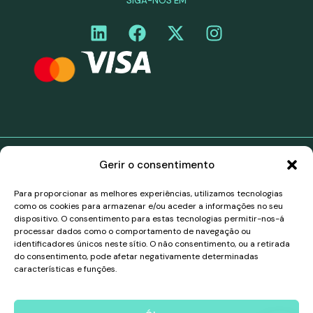
SIGA-NOS EM
Gerir o consentimento
©Curiara. Todos os direitos reservados. Os serviços de
pagamento da Curiara no território do Espaço
Para proporcionar as melhores experiências, utilizamos tecnologias
Económico Europeu (EEE) são fornecidos através de
como os cookies para armazenar e/ou aceder a informações no seu
uma parceria de marca branca com a Belmoney S.A.,
dispositivo. O consentimento para estas tecnologias permitir-nos-á
uma instituição de pagamento autorizada e
processar dados como o comportamento de navegação ou
supervisionada pelo Banco Nacional da Bélgica, número
identificadores únicos neste sítio. O não consentimento, ou a retirada
de registo 0540.745.997, que tem direitos de
do consentimento, pode afetar negativamente determinadas
passaporte para operar em todos os países do EEE, de
características e funções.
acordo com a PSD2 (Diretiva (UE) 2015/2366). Todos
os pagamentos no EEE são tratados e processados
pela Belmoney em conformidade com a legislação