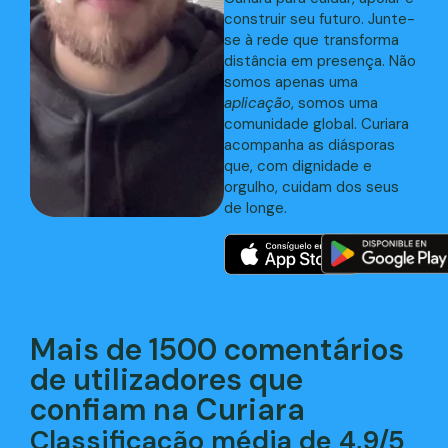
construir seu futuro. Junte-
se à rede que transforma
distância em presença. Não
somos apenas uma
aplicação
, somos uma
comunidade global. Curiara
acompanha as diásporas
que, com dignidade e
orgulho, cuidam dos seus
de longe.
Mais de 1500 comentários
de utilizadores que
confiam na Curiara
Classificação média de 4,9/5