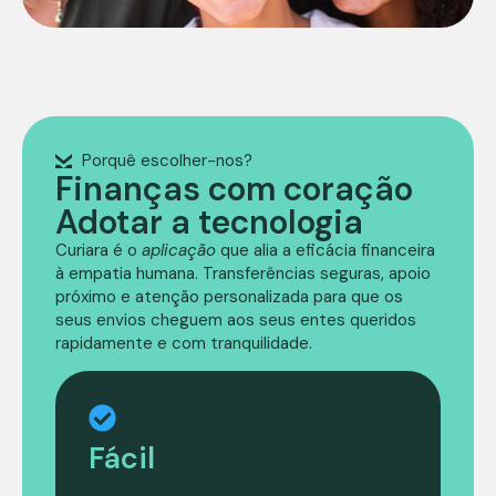
Porquê escolher-nos?
Finanças com coração
Adotar a tecnologia
Curiara é o
aplicação
que alia a eficácia financeira
à empatia humana. Transferências seguras, apoio
próximo e atenção personalizada para que os
seus envios cheguem aos seus entes queridos
rapidamente e com tranquilidade.
Fácil