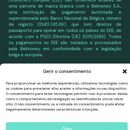
Económico Europeu (EEE) são fornecidos através de
uma parceria de marca branca com a Belmoney S.A.,
uma instituição de pagamento autorizada e
supervisionada pelo Banco Nacional da Bélgica, número
de registo 0540.745.997, que tem direitos de
passaporte para operar em todos os países do EEE, de
acordo com a PSD2 (Diretiva (UE) 2015/2366). Todos
os pagamentos no EEE são tratados e processados
pela Belmoney em conformidade com a legislação
belga e europeia.
Gerir o consentimento
Para proporcionar as melhores experiências, utilizamos tecnologias como
os cookies para armazenar e/ou aceder a informações no seu dispositivo.
O consentimento para estas tecnologias permitir-nos-á processar dados
como o comportamento de navegação ou identificadores únicos neste
sítio. O não consentimento, ou a retirada do consentimento, pode afetar
negativamente determinadas características e funções.
Óleo