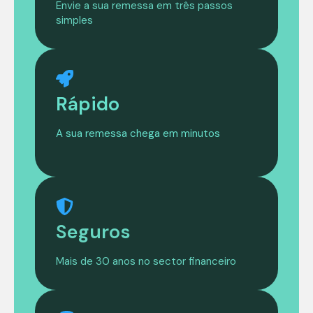
Envie a sua remessa em três passos
simples
Rápido
A sua remessa chega em minutos
Seguros
Mais de 30 anos no sector financeiro