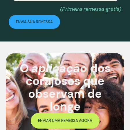
(Primeira remessa gratis)
ENVIA SUA REMESSA
O
aplicação
dos
corajosos que
observam de
longe
ENVIAR UMA REMESSA AGORA