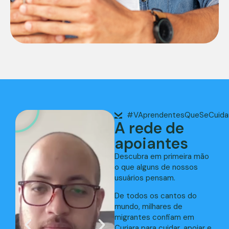
#VAprendentesQueSeCuid
A rede de
apoiantes
Descubra em primeira mão
o que alguns de nossos
usuários pensam.
De todos os cantos do
mundo, milhares de
migrantes confiam em
Curiara para cuidar, apoiar e