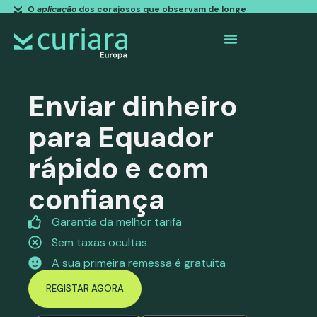
O
aplicação
dos corajosos que observam de longe
Enviar dinheiro
para Equador
rápido e com
confiança
Garantia da melhor tarifa
Sem taxas ocultas
A sua primeira remessa é gratuita
REGISTAR AGORA