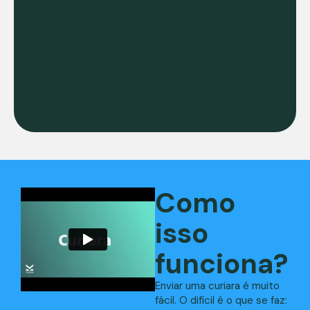
Como
isso
funciona?
Enviar uma curiara é muito
fácil. O difícil é o que se faz: