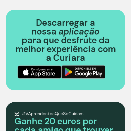
Descarregar a
nossa
aplicação
para que desfrute da
melhor experiência com
a Curiara
#VAprendentesQueSeCuidam
Ganhe 20 euros por
cada amigo que trouxer