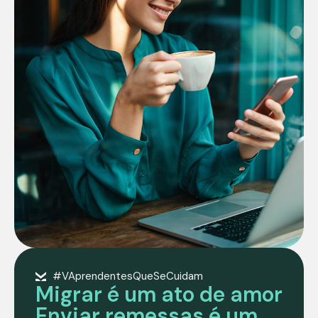
#VAprendentesQueSeCuidam
Migrar é um ato de amor
Enviar remessas é um