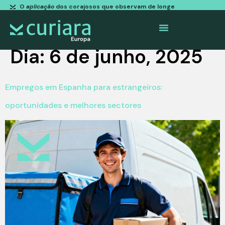
O
aplicação
dos corajosos que observam de longe
Dia:
6 de junho, 2025
Empregos em Espanha para estrangeiros:
oportunidades e melhores sectores