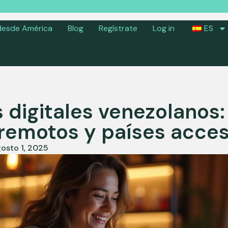
desde América
Blog
Regístrate
Log in
ES
digitales venezolanos: 
 remotos y países acces
osto 1, 2025