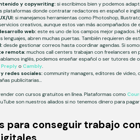
ntenido y copywriting:
si escribimos bien y podemos adapt
s plataformas donde contratar redactores en español e inglé
UX/UI:
si manejamos herramientas como Photoshop, Illustrato
ervicios creativos, aunque estos van más acompañados de e
esarrollo web:
este es uno de los campos mejor pagados. H
s lenguajes, abren muchas puertas. También requieren de est
:
desde gestionar correos hasta coordinar agendas. Si somos 
nte remota:
muchos call centers trabajan con freelancers en p
hablamos inglés, podemos enseñar español o ser tutores de o
Preply
o
Cambly
.
 y redes sociales:
community managers, editores de video, 
ñas publicitarias…
ender con cursos gratuitos en línea. Plataformas como
Cour
ouTube son nuestros aliados si no tenemos dinero para pagar 
s para conseguir trabajo c
gitales