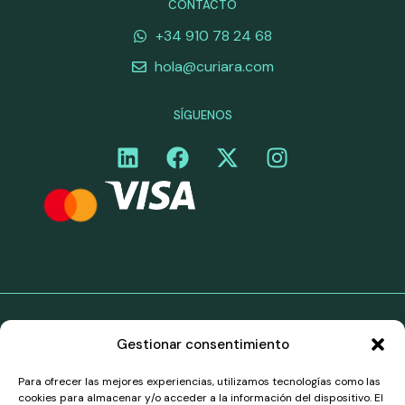
CONTACTO
+34 910 78 24 68
hola@curiara.com
SÍGUENOS
©Curiara. Todos los derechos reservados. Los servicios
Gestionar consentimiento
de pago de Curiara en el territorio del Espacio
Económico Europeo (EEE) se prestan mediante una
Para ofrecer las mejores experiencias, utilizamos tecnologías como las
asociación marca-blanca con Belmoney S.A., una
cookies para almacenar y/o acceder a la información del dispositivo. El