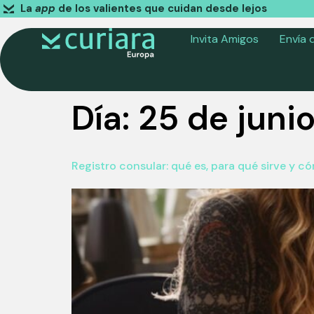
La
app
de los valientes que cuidan desde lejos
Invita Amigos
Envía 
Día:
25 de juni
Registro consular: qué es, para qué sirve y 