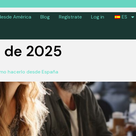
desde América
Blog
Regístrate
Log in
ES
o de 2025
cómo hacerlo desde España