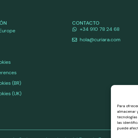
IÓN
CONTACTO
+34 910 78 24 68
 Europe
hola@curiara.com
okies
erences
okies (BR)
okies (UK)
Para ofrece
almacenar y
tecnologías
las identifi
puede afect