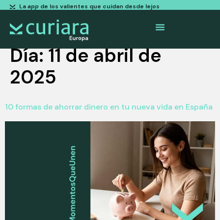
La
app
de los valientes que cuidan desde lejos
Día:
11 de abril de
2025
10 formas de ahorrar dinero en tu nueva vida en España