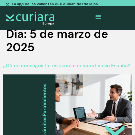
La
app
de los valientes que cuidan desde lejos
Día:
5 de marzo de
2025
¿Cómo conseguir la residencia no lucrativa en España?